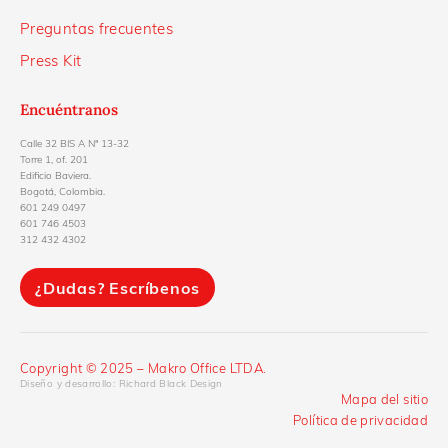
Preguntas frecuentes
Press Kit
Encuéntranos
Calle 32 BIS A Nª 13-32
Torre 1, of. 201
Edificio Baviera.
Bogotá, Colombia.
601 249 0497
601 746 4503
312 432 4302
Copyright © 2025 – Makro Office LTDA.
Diseño y desarrollo: Richard Black Design
Mapa del sitio
Política de privacidad