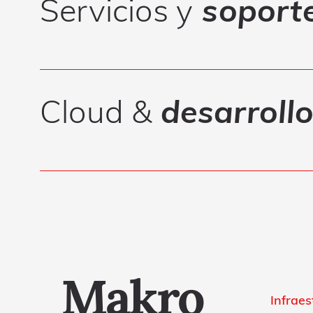
Servicios y
soport
Cloud &
desarroll
Makro
Infraes