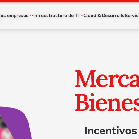
 las empresas
Infraestructura de TI
Cloud & Desarrollo
Servic
Mac
Accesorios y periféricos
iPhone
Equipos de cómputo
iPad
Equipos de comunicación
—Ver todo—
Partes y repuestos
Servidores y almacenamiento
Impresión
Mercadeo y bienestar
Redes y energía
—Ver todo—
Merca
Biene
Incentivos