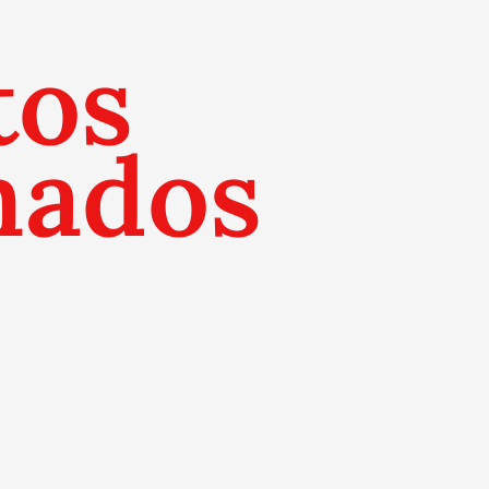
tos
nados